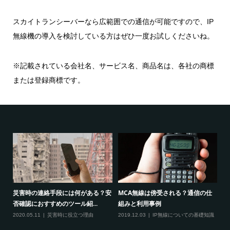
スカイトランシーバーなら広範囲での通信が可能ですので、IP
無線機の導入を検討している方はぜひ一度お試しくださいね。
※記載されている会社名、サービス名、商品名は、各社の商標
または登録商標です。
災害時の連絡手段には何がある？安
MCA無線は傍受される？通信の仕
I
否確認におすすめのツール紹...
組みと利用事例
仕
つ
2020.05.11
災害時に役立つ理由
2019.12.03
IP無線についての基礎知識
20