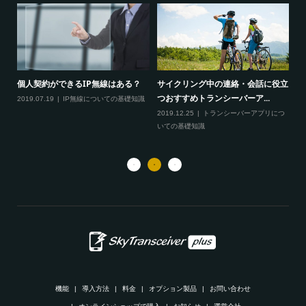
個人契約ができるIP無線はある？
サイクリング中の連絡・会話に役立
地
ス利
つおすすめトランシーバーア...
絡
2019.07.19
IP無線についての基礎知識
2019.12.25
トランシーバーアプリにつ
20
つ
いての基礎知識
機能
導入方法
料金
オプション製品
お問い合わせ