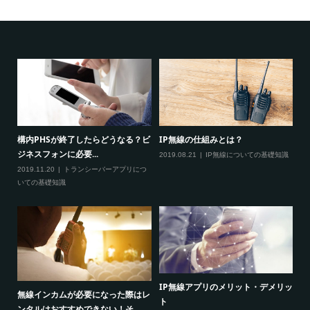
？通
構内PHSが終了したらどうなる？ビ
IP無線の仕組みとは？
I
ジネスフォンに必要...
2019.08.21
IP無線についての基礎知識
20
い
つ
2019.11.20
トランシーバーアプリにつ
いての基礎知識
の連
IP無線アプリのメリット・デメリッ
防
無線インカムが必要になった際はレ
ト
ラ
ンタルはおすすめできない！そ...