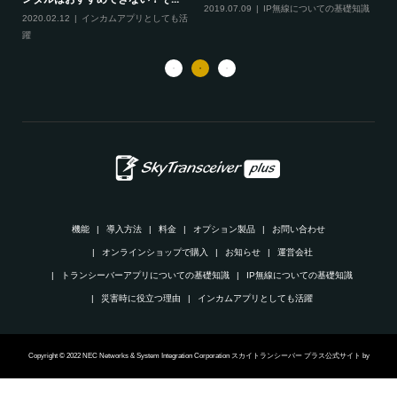
2019.07.09
IP無線についての基礎知識
20
2020.02.12
インカムアプリとしても活
躍
機能
導入方法
料金
オプション製品
お問い合わせ
オンラインショップで購入
お知らせ
運営会社
トランシーバーアプリについての基礎知識
IP無線についての基礎知識
災害時に役立つ理由
インカムアプリとしても活躍
Copyright © 2022 NEC Networks & System Integration Corporation スカイトランシーバー プラス公式サイト by